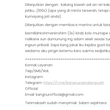
Dilanjutkan dengan : kakang kawah adi ari-ari 
jatiku…(100x) (apa yang di minta terserah, tetap
kumayang jati anda)
Dilanjutkan dengan membaca mantra untuk bisa 
bismillahirohmanirrohim (3x) kitab kolo murtape
nalikane sun dumunung ing adam wiwit sesasi tum
ingsun pribadi. Sapa kang jokuk iku kejaba gusti
wedarno aku pingin ketemu karo sukma sedjatik
======================================
Kontak Layanan:
Telp/SMS/WA:
Instagram:
Telegram:
https://t.me/kangnurgendamputih
Official:
Email: kangnurofficial@gmail.com
Terimakasih sudah menyimak. Salam sejahtera