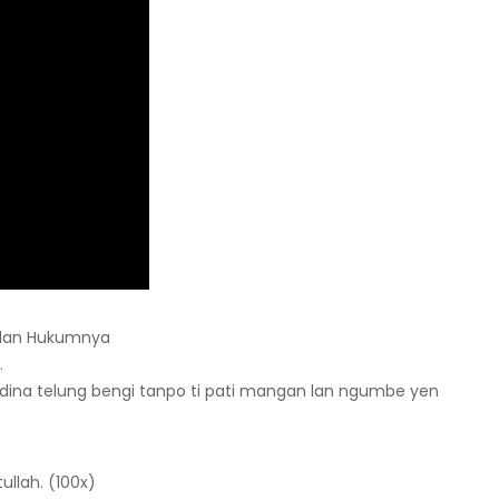
 dan Hukumnya
.
g dina telung bengi tanpo ti pati mangan lan ngumbe yen
tullah. (100x)