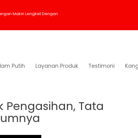
sangan Makin Lengket Dengan
am Putih
Layanan Produk
Testimoni
Kang
Pengasihan, Tata Cara, Doa dan Hukumnya
 Pengasihan, Tata
ukumnya