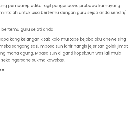
kakang pembarep adiku ragil pangaribowo,prabowo kumayang
i mintalah untuk bisa bertemu dengan guru sejati anda sendiri/
bertemu guru sejati anda :
 sapa kang kelangan kitab kolo murtape kejobo aku dhewe sing
eka sangang sasi, mboso sun lahir nangis jejeritan golek jimat
 kang maha agung. Mbasa sun di ganti kopek,sun wes lali mula
u seka ngersane sukma kawekas.
==